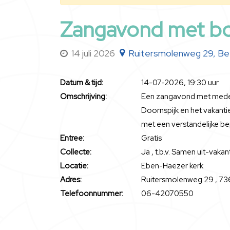
Zangavond met b
14 juli 2026
Ruitersmolenweg 29, B
Datum & tijd:
14-07-2026, 19:30 uur
Omschrijving:
Een zangavond met mede
Doornspijk en het vakan
met een verstandelijke b
Entree:
Gratis
Collecte:
Ja , t.b.v. Samen uit-vaka
Locatie:
Eben-Haëzer kerk
Adres:
Ruitersmolenweg 29 , 7
Telefoonnummer:
06-42070550