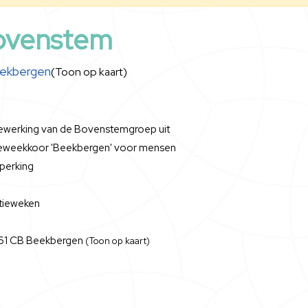
ovenstem
eekbergen
(Toon op kaart)
werking van de Bovenstemgroep uit
tieweekkoor 'Beekbergen' voor mensen
eperking
ntieweken
361 CB Beekbergen
(Toon op kaart)