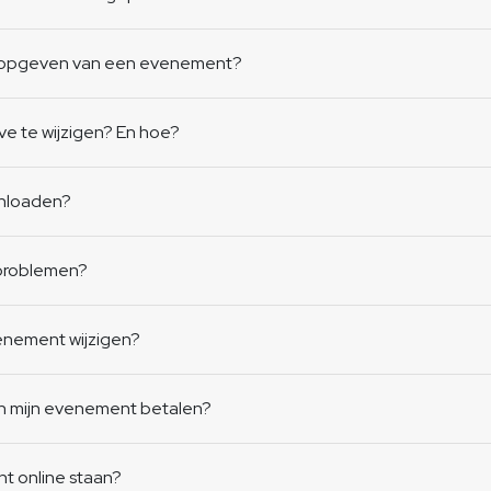
et opgeven van een evenement?
ve te wijzigen? En hoe?
wnloaden?
)problemen?
venement wijzigen?
an mijn evenement betalen?
nt online staan?