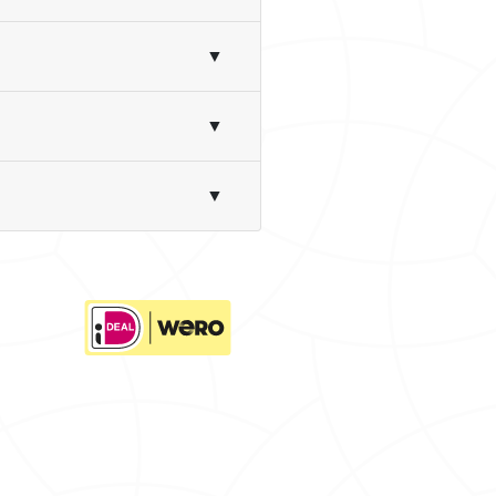
▼
▼
▼