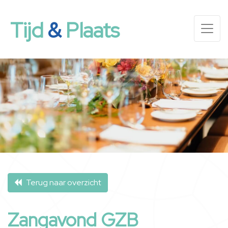
Tijd
&
Plaats
Terug naar overzicht
Zangavond GZB