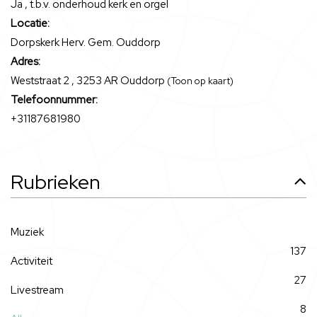
Ja , t.b.v. onderhoud kerk en orgel
Locatie:
Dorpskerk Herv. Gem. Ouddorp
Adres:
Weststraat 2 , 3253 AR Ouddorp
(Toon op kaart)
Telefoonnummer:
+31187681980
Rubrieken
Muziek
137
Activiteit
27
Livestream
8