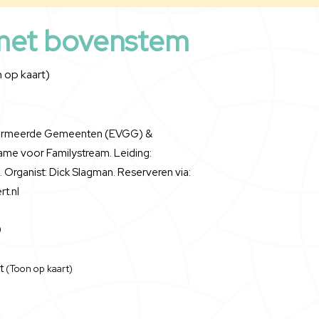
met bovenstem
 op kaart)
reformeerde Gemeenten (EVGG) &
me voor Familystream. Leiding:
n. Organist: Dick Slagman. Reserveren via:
t.nl
0
lt
(Toon op kaart)