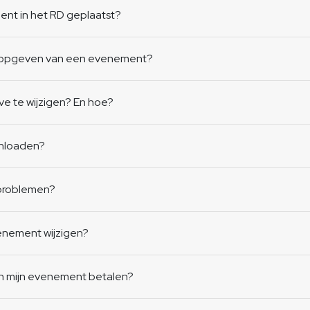
nt in het RD geplaatst?
et opgeven van een evenement?
ve te wijzigen? En hoe?
wnloaden?
)problemen?
venement wijzigen?
an mijn evenement betalen?