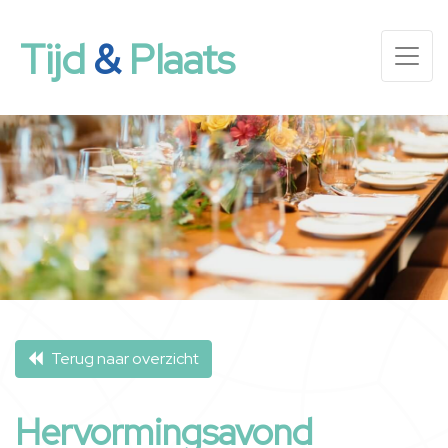
Tijd
&
Plaats
Terug naar overzicht
Hervormingsavond