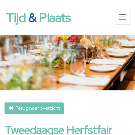
Tijd
&
Plaats
Terug naar overzicht
Tweedaagse Herfstfair