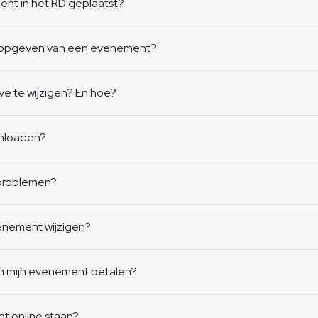
nt in het RD geplaatst?
et opgeven van een evenement?
ve te wijzigen? En hoe?
wnloaden?
)problemen?
venement wijzigen?
an mijn evenement betalen?
nt online staan?