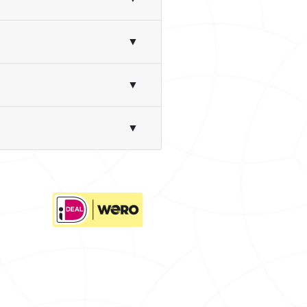
▼
▼
▼