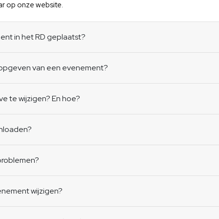
r op onze website.
nt in het RD geplaatst?
et opgeven van een evenement?
ve te wijzigen? En hoe?
wnloaden?
)problemen?
venement wijzigen?