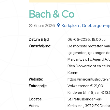
Bach & Co
6 juni 2026
Kerkplein , Driebergen-ri
Datum & tijd:
06-06-2026, 16:00 uur
Omschrijving:
De mooiste motetten van J
tijdgenoten, gezongen do
Marcantus o.l.v. Arjen J.A
Rien Donkersloot en celli
Komm
Website:
https://marcantushouten.n
Entreeprijs:
Volwassenen € 21,00
Kinderen t/m 16 jaar: € 13
Locatie:
St. Petrusbandenkerk
Adres:
Kerkplein , 3972 EK Drieb