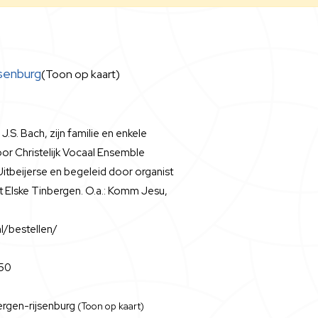
jsenburg
(Toon op kaart)
.S. Bach, zijn familie en enkele
or Christelijk Vocaal Ensemble
. Uitbeijerse en begeleid door organist
st Elske Tinbergen. O.a.: Komm Jesu,
l/bestellen/
,50
ergen-rijsenburg
(Toon op kaart)