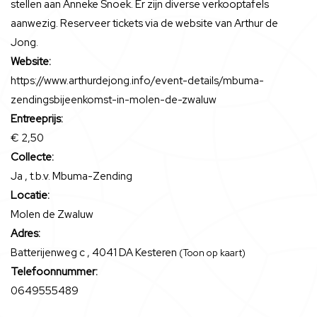
stellen aan Anneke Snoek. Er zijn diverse verkooptafels
aanwezig. Reserveer tickets via de website van Arthur de
Jong.
Website:
https://www.arthurdejong.info/event-details/mbuma-
zendingsbijeenkomst-in-molen-de-zwaluw
Entreeprijs:
€ 2,50
Collecte:
Ja , t.b.v. Mbuma-Zending
Locatie:
Molen de Zwaluw
Adres:
Batterijenweg c , 4041 DA Kesteren
(Toon op kaart)
Telefoonnummer:
0649555489