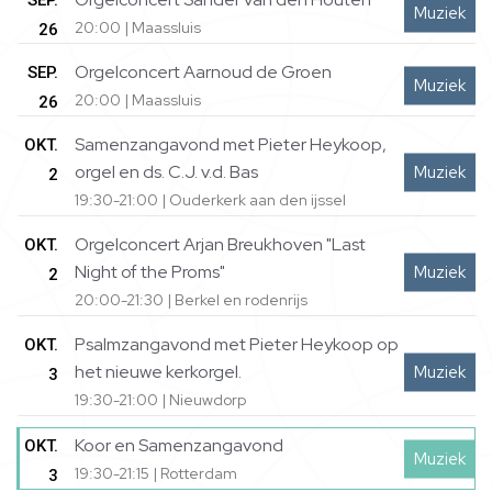
SEP.
Muziek
20:00 | Maassluis
26
Orgelconcert Aarnoud de Groen
SEP.
Muziek
20:00 | Maassluis
26
Samenzangavond met Pieter Heykoop,
OKT.
orgel en ds. C.J. v.d. Bas
Muziek
2
19:30-21:00 | Ouderkerk aan den ijssel
Orgelconcert Arjan Breukhoven "Last
OKT.
Night of the Proms"
Muziek
2
20:00-21:30 | Berkel en rodenrijs
Psalmzangavond met Pieter Heykoop op
OKT.
het nieuwe kerkorgel.
Muziek
3
19:30-21:00 | Nieuwdorp
Koor en Samenzangavond
OKT.
Muziek
19:30-21:15 | Rotterdam
3