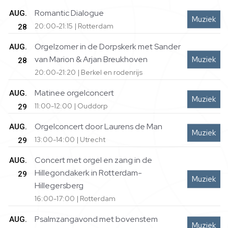
Romantic Dialogue
AUG.
Muziek
20:00-21:15 | Rotterdam
28
Orgelzomer in de Dorpskerk met Sander
AUG.
van Marion & Arjan Breukhoven
Muziek
28
20:00-21:20 | Berkel en rodenrijs
Matinee orgelconcert
AUG.
Muziek
11:00-12:00 | Ouddorp
29
Orgelconcert door Laurens de Man
AUG.
Muziek
13:00-14:00 | Utrecht
29
Concert met orgel en zang in de
AUG.
Hillegondakerk in Rotterdam-
29
Muziek
Hillegersberg
16:00-17:00 | Rotterdam
Psalmzangavond met bovenstem
AUG.
Muziek