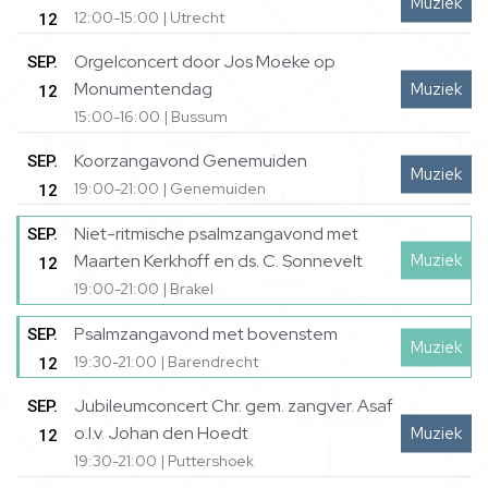
Muziek
12:00-15:00 | Utrecht
12
Orgelconcert door Jos Moeke op
SEP.
Monumentendag
Muziek
12
15:00-16:00 | Bussum
Koorzangavond Genemuiden
SEP.
Muziek
19:00-21:00 | Genemuiden
12
Niet-ritmische psalmzangavond met
SEP.
Muziek
Maarten Kerkhoff en ds. C. Sonnevelt
12
19:00-21:00 | Brakel
Psalmzangavond met bovenstem
SEP.
Muziek
19:30-21:00 | Barendrecht
12
Jubileumconcert Chr. gem. zangver. Asaf
SEP.
o.l.v. Johan den Hoedt
Muziek
12
19:30-21:00 | Puttershoek