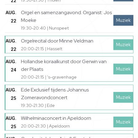
19:30-21:30 | Tholen
22
Orgel en samenzangavond. Organist: Jos
AUG.
Moeke
Muziek
22
19:30-20:40 | Nunspeet
Orgelrecital door Minne Veldman
AUG.
Muziek
20:00-21:15 | Hasselt
22
Hollandse koraalkunst door Gerwin van
AUG.
Muziek
der Plaats
24
20:00-21:15 | 's-gravenhage
Ede Exclusief tijdens Johannus
AUG.
Muziek
Zomeravondconcert
25
19:30-21:30 | Ede
Wilhelminaconcert in Apeldoorn
AUG.
Muziek
20:00-21:30 | Apeldoorn
25