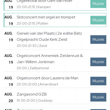
Orgelrecital door Gert van Hoef
AUG.
Muziek
20:00-21:15 | Kampen
19
Slotconcert met orgel en trompet
AUG.
Muziek
20:00-21:15 | Putten
19
Gerwin van der Plaats | 2e editie Bätz
AUG.
Orgelpracht Oude Kerk Zeist
Muziek
19
20:00-21:30 | Zeist
Orgelconcert Annemiek Zeldenrust &
AUG.
Jan-Willem Jonkman
Muziek
19
20:00 | Zaltbommel
Orgelconcert door Laurens de Man
AUG.
Muziek
20:00-21:00 | Amersfoort
19
Zangavond GZB
AUG.
Muziek
19:30-21:00 | Ouddorp
20