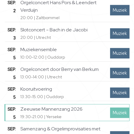
Orgelconcert Hans Pors & Leendert
SEP.
Verduijn
Muziek
2
20:00 | Zaltbommel
Slotconcert – Bach in de Jacobi
SEP.
Muziek
20:00 | Utrecht
3
Muziekensemble
SEP.
Muziek
10:00-12:00 | Ouddorp
5
Orgelconcert door Berry van Berkum
SEP.
Muziek
13:00-14:00 | Utrecht
5
Kooruitvoering
SEP.
Muziek
13:30-15:00 | Ouddorp
5
Zeeuwse Mannenzang 2026
SEP.
Muziek
19:30-21:00 | Yerseke
5
Samenzang & Orgelimprovisaties met
SEP.