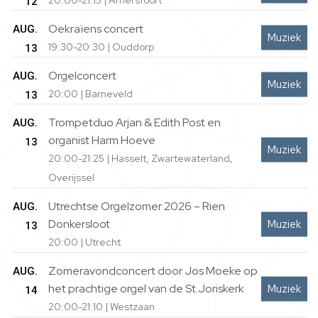
20:00-21:15 | Amersfoort
12
Oekraïens concert
AUG.
Muziek
19:30-20:30 | Ouddorp
13
Orgelconcert
AUG.
Muziek
20:00 | Barneveld
13
Trompetduo Arjan & Edith Post en
AUG.
organist Harm Hoeve
13
Muziek
20:00-21:25 | Hasselt, Zwartewaterland,
Overijssel
Utrechtse Orgelzomer 2026 – Rien
AUG.
Donkersloot
Muziek
13
20:00 | Utrecht
Zomeravondconcert door Jos Moeke op
AUG.
het prachtige orgel van de St.Joriskerk
Muziek
14
20:00-21:10 | Westzaan