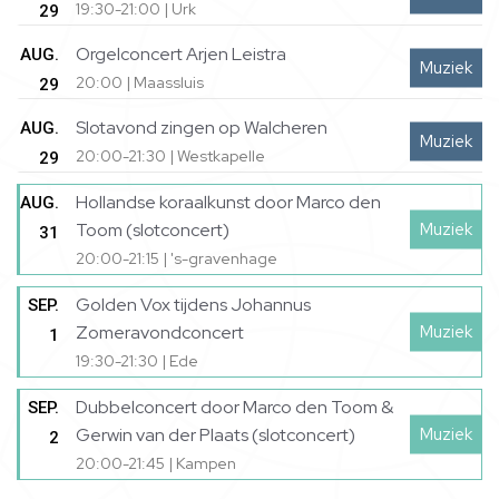
19:30-21:00 | Urk
29
Orgelconcert Arjen Leistra
AUG.
Muziek
20:00 | Maassluis
29
Slotavond zingen op Walcheren
AUG.
Muziek
20:00-21:30 | Westkapelle
29
Hollandse koraalkunst door Marco den
AUG.
Muziek
Toom (slotconcert)
31
20:00-21:15 | 's-gravenhage
Golden Vox tijdens Johannus
SEP.
Muziek
Zomeravondconcert
1
19:30-21:30 | Ede
Dubbelconcert door Marco den Toom &
SEP.
Muziek
Gerwin van der Plaats (slotconcert)
2
20:00-21:45 | Kampen