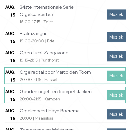
34ste Internationale Serie
AUG.
Orgelconcerten
Muziek
15
16:00-17:15 | Zeist
Psalmzanguur
AUG.
Muziek
19:00-20:00 | Ede
15
Open lucht Zangavond
AUG.
Muziek
19:15-21:15 | Punthorst
15
Orgelrecital door Marco den Toom
AUG.
Muziek
20:00-21:15 | Hasselt
15
Gouden orgel- en trompetklanken!
AUG.
Muziek
20:00-21:15 | Kampen
15
Orgelconcert Hayo Boerema
AUG.
Muziek
20:00 | Maassluis
15
Zomerzang op Walcheren