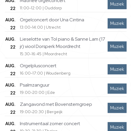
Matinee orgelconcert
AUG.
Muziek
11:00-12:00 | Ouddorp
22
Orgelconcert door Una Cintina
AUG.
Muziek
13:00-14:00 | Utrecht
22
Lieselotte van Tol piano & Sanne Lam (17
AUG.
jr) viool Dorsperk Moordrecht
Muziek
22
15:30-16:45 | Moordrecht
Orgelplusconcert
AUG.
Muziek
16:00-17:00 | Woudenberg
22
Psalmzanguur
AUG.
Muziek
19:00-20:00 | Ede
22
Zangavond met Bovenstemgroep
AUG.
Muziek
19:00-20:30 | Bergeijk
22
Instrumentaal zomer concert
AUG.
Muziek