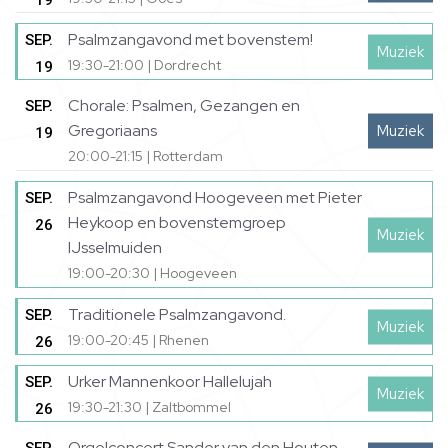
19
Psalmzangavond met bovenstem!
SEP.
Muziek
19:30-21:00 | Dordrecht
19
Chorale: Psalmen, Gezangen en
SEP.
Gregoriaans
Muziek
19
20:00-21:15 | Rotterdam
Psalmzangavond Hoogeveen met Pieter
SEP.
Heykoop en bovenstemgroep
26
Muziek
IJsselmuiden
19:00-20:30 | Hoogeveen
Traditionele Psalmzangavond.
SEP.
Muziek
19:00-20:45 | Rhenen
26
Urker Mannenkoor Hallelujah
SEP.
Muziek
19:30-21:30 | Zaltbommel
26
Orgelconcert Sander van den Houten