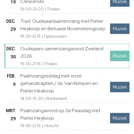
Crescendo
Muziek
19
19:00-21:00 | Tholen
Trad. Oudejaarssamenzang met Pieter
DEC.
Heykoop en Betuwse Bovenstemgroep
Muziek
29
19:30-21:15 | Opheusden
Oudejaars-samenzangavond Zeeland
DEC.
Muziek
2026
30
19:30-21:15 | Tholen
Psalmzangmiddag met onze
FEB.
gehandicapten / ds. Van Krimpen en
6
Muziek
Pieter Heykoop
14:00-15:30 | Ridderkerk
Psalmzangavond op 2e Paasdag met
MRT.
Pieter Heykoop
Muziek
29
19:30-21:15 | Utrecht