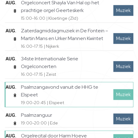
Orgelconcert Shayla Van Hal op het
AUG.
prachtige orgel Geerteskerk
Muziek
8
15:00-16:00 | Kloetinge (Zld)
Zaterdagmiddagmuziek in De Fontein –
AUG.
Martin Mans en Urker Mannen Kwintet
Muziek
8
16:00-17:15 | Nijkerk
34ste Internationale Serie
AUG.
Orgelconcerten
Muziek
8
16:00-17:15 | Zeist
Psalmzangavond vanuit de HHG te
AUG.
Muziek
Elspeet
8
19:00-20:45 | Elspeet
Psalmzanguur
AUG.
Muziek
19:00-20:00 | Ede
8
Orgelrecital door Harm Hoeve
AUG.