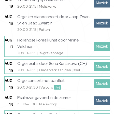
AUG.
Muziek
20:00-21:15 | Meliskerke
15
Orgel en pianoconcert door Jaap Zwart
AUG.
Sr. en Jaap Zwart jr.
Muziek
15
20:00-21:15 | Putten
Hollandse koraalkunst door Minne
AUG.
Muziek
Veldman
17
20:00-21:15 | 's-gravenhage
Orgelrecital door Sofia Korsakova (CH)
AUG.
Muziek
20:00-21:15 | Ouderkerk aan den ijssel
18
Orgelconcert met panfluit
AUG.
Muziek
live
20:00-21:30 | Valburg
18
Psalmzangavond in de zomer
AUG.
Muziek
19:30-21:00 | Nieuwdorp
19