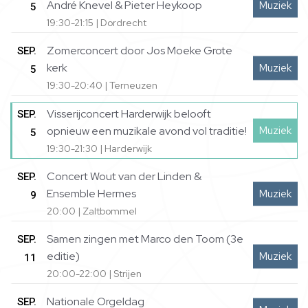
André Knevel & Pieter Heykoop
Muziek
5
19:30-21:15 | Dordrecht
Zomerconcert door Jos Moeke Grote
SEP.
kerk
Muziek
5
19:30-20:40 | Terneuzen
Visserijconcert Harderwijk belooft
SEP.
Muziek
opnieuw een muzikale avond vol traditie!
5
19:30-21:30 | Harderwijk
Concert Wout van der Linden &
SEP.
Ensemble Hermes
Muziek
9
20:00 | Zaltbommel
Samen zingen met Marco den Toom (3e
SEP.
editie)
Muziek
11
20:00-22:00 | Strijen
Nationale Orgeldag
SEP.