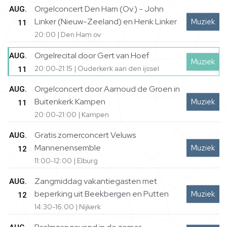
Orgelconcert Den Ham (Ov.) - John
AUG.
Linker (Nieuw-Zeeland) en Henk Linker
Muziek
11
20:00 | Den Ham ov
Orgelrecital door Gert van Hoef
AUG.
Muziek
20:00-21:15 | Ouderkerk aan den ijssel
11
Orgelconcert door Aarnoud de Groen in
AUG.
Buitenkerk Kampen
Muziek
11
20:00-21:00 | Kampen
Gratis zomerconcert Veluws
AUG.
Mannenensemble
Muziek
12
11:00-12:00 | Elburg
Zangmiddag vakantiegasten met
AUG.
beperking uit Beekbergen en Putten
Muziek
12
14:30-16:00 | Nijkerk