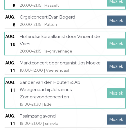
Muziek
20:00-21:15 | Hasselt
8
Orgelconcert Evan Bogerd
AUG.
Muziek
20:00-21:15 | Putten
8
Hollandse koraalkunst door Vincent de
AUG.
Muziek
Vries
10
20:00-21:15 | 's-gravenhage
Marktconcert door organist Jos Moeke
AUG.
Muziek
10:00-12:00 | Veenendaal
11
Sander van den Houten & Ab
AUG.
Weegenaar bij Johannus
11
Muziek
Zomeravondconcerten
19:30-21:30 | Ede
Psalmzangavond
AUG.
Muziek
19:30-21:00 | Ermelo
11