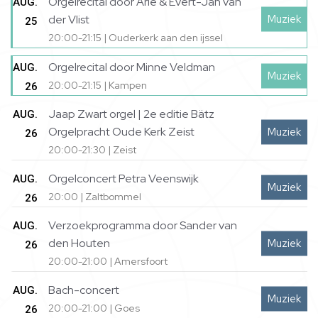
Orgelrecital door Arie & Evert-Jan van
AUG.
Muziek
der Vlist
25
20:00-21:15 | Ouderkerk aan den ijssel
Orgelrecital door Minne Veldman
AUG.
Muziek
20:00-21:15 | Kampen
26
Jaap Zwart orgel | 2e editie Bätz
AUG.
Orgelpracht Oude Kerk Zeist
Muziek
26
20:00-21:30 | Zeist
Orgelconcert Petra Veenswijk
AUG.
Muziek
20:00 | Zaltbommel
26
Verzoekprogramma door Sander van
AUG.
den Houten
Muziek
26
20:00-21:00 | Amersfoort
Bach-concert
AUG.
Muziek
20:00-21:00 | Goes
26