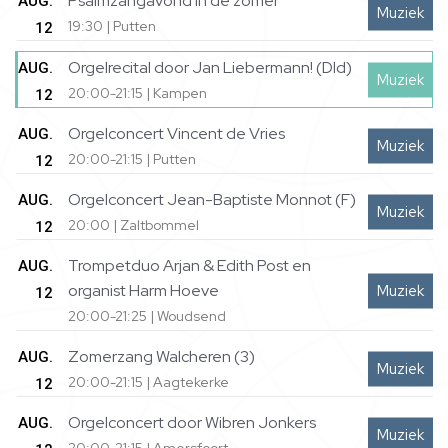
Psalmzangavond in de zomer
AUG.
Muziek
19:30 | Putten
12
Orgelrecital door Jan Liebermann! (Dld)
AUG.
Muziek
20:00-21:15 | Kampen
12
Orgelconcert Vincent de Vries
AUG.
Muziek
20:00-21:15 | Putten
12
Orgelconcert Jean-Baptiste Monnot (F)
AUG.
Muziek
20:00 | Zaltbommel
12
Trompetduo Arjan & Edith Post en
AUG.
organist Harm Hoeve
Muziek
12
20:00-21:25 | Woudsend
Zomerzang Walcheren (3)
AUG.
Muziek
20:00-21:15 | Aagtekerke
12
Orgelconcert door Wibren Jonkers
AUG.
Muziek