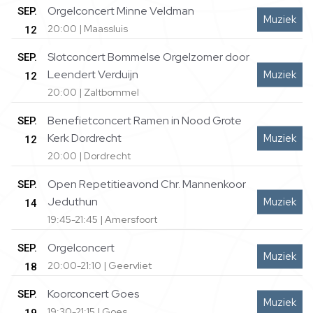
Orgelconcert Minne Veldman
SEP.
Muziek
20:00 | Maassluis
12
Slotconcert Bommelse Orgelzomer door
SEP.
Leendert Verduijn
Muziek
12
20:00 | Zaltbommel
Benefietconcert Ramen in Nood Grote
SEP.
Kerk Dordrecht
Muziek
12
20:00 | Dordrecht
Open Repetitieavond Chr. Mannenkoor
SEP.
Jeduthun
Muziek
14
19:45-21:45 | Amersfoort
Orgelconcert
SEP.
Muziek
20:00-21:10 | Geervliet
18
Koorconcert Goes
SEP.
Muziek
19:30-21:15 | Goes