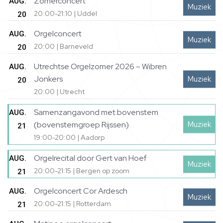
Zomerconcert
AUG.
Muziek
20:00-21:10 | Uddel
20
Orgelconcert
AUG.
Muziek
20:00 | Barneveld
20
Utrechtse Orgelzomer 2026 – Wibren
AUG.
Jonkers
Muziek
20
20:00 | Utrecht
Samenzangavond met bovenstem
AUG.
Muziek
(bovenstemgroep Rijssen)
21
19:00-20:00 | Aadorp
Orgelrecital door Gert van Hoef
AUG.
Muziek
20:00-21:15 | Bergen op zoom
21
Orgelconcert Cor Ardesch
AUG.
Muziek
20:00-21:15 | Rotterdam
21